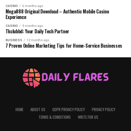
CASINO
6 months ago
Mega888 Original Download – Authentic Mobile Casino
Experience
CASINO
9 months ago
Tkclubbd: Your Daily Tech Partner
BUSINESS
12 months ago
7 Proven Online Marketing Tips for Home-Service Businesses
HOME
ABOUT US
GDPR PRIVACY POLICY
PRIVACY POLICY
TERMS & CONDITIONS
WRITE FOR US